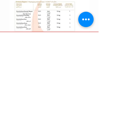
OBSŁUGA KLIENTA
Zasady wysyłki>
Polityka zwrotów >
Skontaktuj się z nami >
O nas >
ODWIEDŹ NASZ SKLEP
Ulica Terry'ego Francois 500
San Francisco, CA 94158