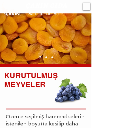
ÇAKIN GIDA
San. Tic. Ltd. Şti.
KURUTULMUŞ
MEYVELER
Özenle seçilmiş hammaddelerin
istenilen boyutta kesilip daha