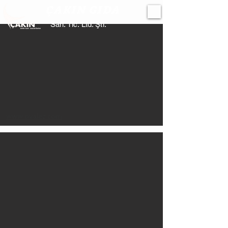
ÇAKIN GIDA
San. Tic. Ltd. Şti.
www.ovalez.com