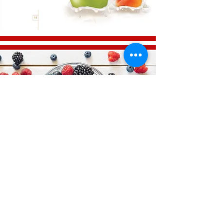
OBSŁUGA KLIENTA
Zasady wysyłki>
Polityka zwrotów >