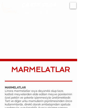
ÇAKIN GIDA
San. Tic. Ltd. Şti.
MARMELATLAR
MARMELATLAR
Linora marmelatlar ısıya dayanıklı olup taze,
kaliteli meyvelerden elde edilen meyve pürelerinin
özel pektin ve şekerle işlenmesiyle üretilmektedir.
Tart ve diğer unlu mamullerin pişirilmesinden önce
kullanımlarda, direkt olarak ambalajından spatula
yardımıyla uygulanabilir. Ayrıca pişirme sonrası