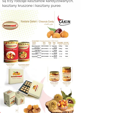
są trzy rodzaje kasztanów kandyzowanych,
kasztany kruszone i kasztany puree.