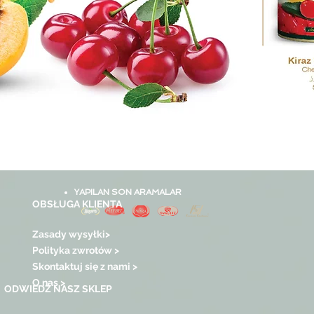
YAPILAN SON ARAMALAR
OBSŁUGA KLIENTA
Zasady wysyłki>
Polityka zwrotów >
Skontaktuj się z nami >
O nas >
ODWIEDŹ NASZ SKLEP