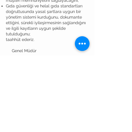
müşteri memnuniyetini sağlayacağını,
Gıda güvenliği ve helal gıda standartları
doğrultusunda yasal şartlara uygun bir
yönetim sistemi kurduğunu, dokumante
ettiğini, sürekli iyileşirmesinin sağlandığını
ve ilgili kayıtların uygun şekilde
tutulduğunu;
taahhüt ederiz.
Genel Müdür
Doküman No: GM.PO.01
Yayın Tarihi:
18.12.2024